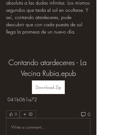
absoluta a las dudas infinitas. Los mismos 
segundos que tarda el sol en ocultarse. Y 
así, contando atardeceres, pude 
descubrir que con cada puesta de sol 
llega la promesa de un nuevo día.
Contando atardeceres - La 
Vecina Rubia.epub
Download Zip
 041b061a72
0
0
Write a comment...