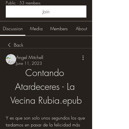
Public
·
53 members
Join
Discussion
Media
Members
About
Back
Angel Mitchell
June 11, 2023
Contando 
Atardeceres - La 
Vecina Rubia.epub
Y es que son solo unos segundos los que 
tardamos en pasar de la felicidad más 